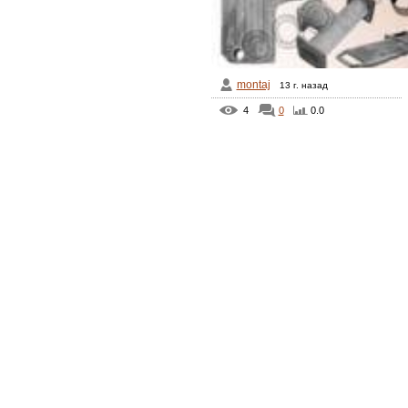
montaj
13 г. назад
4
0
0.0