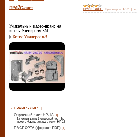
ПРАЙС-лист
ПРАЙС - ЛИСТ
|
Просмотров:
17228
|
Заг
-----
Уникальный видео-прайс на
котлы Универсал-5М
Котел Универсал-5 ...
Скачать
ПРАЙС - ЛИСТ
[1]
Опросный лист НР-18
[1]
Заполнив данный опросный лист Вы
можете быстро заказать котел НР-18
ПАСПОРТА (формат PDF)
[4]