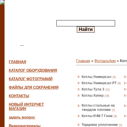
---
Меню сайта
Главная
»
Фотоальбом
» Кот
ГЛАВНАЯ
КАТАЛОГ ОБОРУДОВАНИЯ
Альбомы
Котлы Универсал
[3]
КАТАЛОГ ФОТОГРАФИЙ
Котлы Универсал РТ
[6]
ФАЙЛЫ ДЛЯ СОХРАНЕНИЯ
Котлы Тула 3
[11]
Котлы Хопер
КОНТАКТЫ
[19]
НОВЫЙ ИНТЕРНЕТ
Котлы стальные на
МАГАЗИН
твердом топливе
[1]
Котлы КЧМ 7 Гном
[8]
задать вопрос
Торцевое уплотнение
Видеоматериалы
[1]