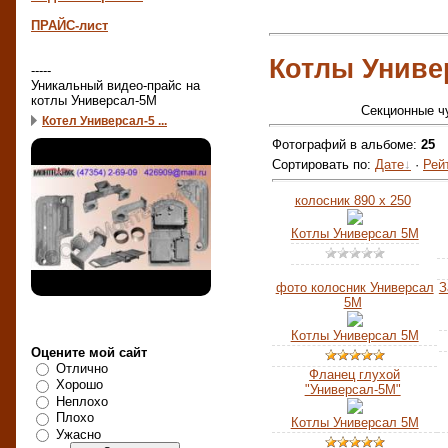
ПРАЙС-лист
Котлы Униве
-----
Уникальный видео-прайс на
котлы Универсал-5М
Секционные чу
Котел Универсал-5 ...
Фотографий в альбоме:
25
Сортировать по:
Дате
·
Рей
колосник 890 х 250
Котлы Универсал 5М
фото колосник Универсал
З
5М
Наш опрос
Котлы Универсал 5М
Оцените мой сайт
Отлично
Фланец глухой
Хорошо
"Универсал-5М"
Неплохо
Плохо
Котлы Универсал 5М
Ужасно