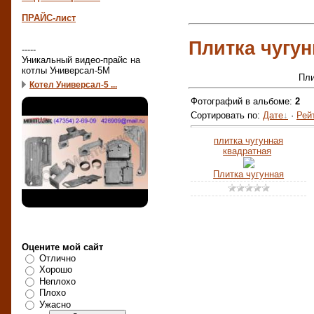
ПРАЙС-лист
Плитка чугун
-----
Уникальный видео-прайс на
котлы Универсал-5М
Пли
Котел Универсал-5 ...
Фотографий в альбоме:
2
Сортировать по:
Дате
·
Рей
плитка чугунная
квадратная
Плитка чугунная
Наш опрос
Оцените мой сайт
Отлично
Хорошо
Неплохо
Плохо
Ужасно