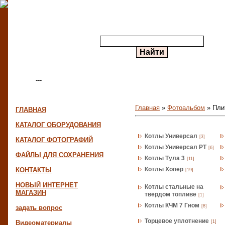
---
Меню сайта
Главная
»
Фотоальбом
» Пли
ГЛАВНАЯ
КАТАЛОГ ОБОРУДОВАНИЯ
Альбомы
Котлы Универсал
[3]
КАТАЛОГ ФОТОГРАФИЙ
Котлы Универсал РТ
[6]
ФАЙЛЫ ДЛЯ СОХРАНЕНИЯ
Котлы Тула 3
[11]
Котлы Хопер
КОНТАКТЫ
[19]
НОВЫЙ ИНТЕРНЕТ
Котлы стальные на
МАГАЗИН
твердом топливе
[1]
Котлы КЧМ 7 Гном
[8]
задать вопрос
Торцевое уплотнение
Видеоматериалы
[1]